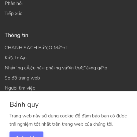
Phản hồi
Tiếp xúc
Thông tin
CHÃNH SÃCH Báº¢O Máº¬T
Káº¿ toÃ¡n
Nhá»¯ng cÃ¢u há»i phá»ng váº¥n thÆ°á»ng gáº·p
Sơ đồ trang web
Người tìm việc
Các công ty
Bánh quy
Trang web này sử dụng cookie để đảm bảo bạn có được
trải nghiệm tốt nhất trên trang web của chúng tôi.
2021 VappSmart, All right reserved