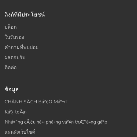
ลิงก์ที่มีประโยชน์
บล็อก
ใบรับรอง
คำถามที่พบบ่อย
ผลตอบรับ
ติดต่อ
ข้อมูล
CHÃNH SÃCH Báº¢O Máº¬T
Káº¿ toÃ¡n
Nhá»¯ng cÃ¢u há»i phá»ng váº¥n thÆ°á»ng gáº·p
แผนผังเว็บไซต์