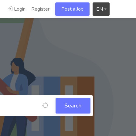
Login
Register
Post a Job
EN
Search