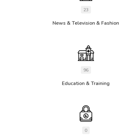
23
News & Television & Fashion
96
Education & Training
0