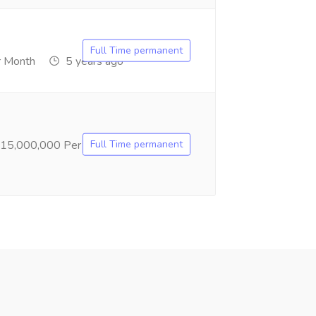
Full Time permanent
 Month
5 years ago
Full Time permanent
15,000,000 Per Month