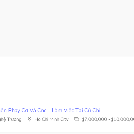
ện Phay Cơ Và Cnc - Làm Việc Tại Củ Chi
hệ Trương
Ho Chi Minh City
₫7,000,000 -₫10,000,0