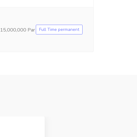
Full Time permanent
15,000,000 Par Month