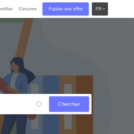
ntifier
S'inscrire
Publier une offre
FR
Chercher