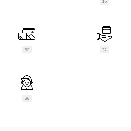
16
60
22
86