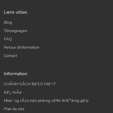
Liens utiles
Blog
Témoignages
FAQ
Retour d'information
Contact
Information
CHÃNH SÃCH Báº¢O Máº¬T
Káº¿ toÃ¡n
Nhá»¯ng cÃ¢u há»i phá»ng váº¥n thÆ°á»ng gáº·p
Plan du site