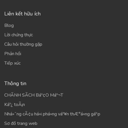
Liên kết hữu ích
Blog
Lời chứng thực
Câu hỏi thường gặp
Phản hồi
Tiếp xúc
Thông tin
CHÃNH SÃCH Báº¢O Máº¬T
Káº¿ toÃ¡n
Nhá»¯ng cÃ¢u há»i phá»ng váº¥n thÆ°á»ng gáº·p
Sơ đồ trang web