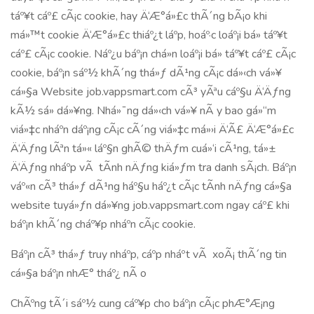
táº¥t cáº£ cÃ¡c cookie, hay Ä‘Æ°á»£c thÃ´ng bÃ¡o khi
má»™t cookie Ä‘Æ°á»£c thiáº¿t láº­p, hoáº·c loáº¡i bá» táº¥t
cáº£ cÃ¡c cookie. Náº¿u báº¡n chá»n loáº¡i bá» táº¥t cáº£ cÃ¡c
cookie, báº¡n sáº½ khÃ´ng thá»ƒ dÃ¹ng cÃ¡c dá»‹ch vá»¥
cá»§a Website job.vappsmart.com cÃ³ yÃªu cáº§u Ä‘Äƒng
kÃ½ sá»­ dá»¥ng. Nhá»¯ng dá»‹ch vá»¥ nÃ y bao gá»“m
viá»‡c nháº­n dáº¡ng cÃ¡c cÃ´ng viá»‡c má»›i Ä‘Ã£ Ä‘Æ°á»£c
Ä‘Äƒng lÃªn tá»« láº§n ghÃ© thÄƒm cuá»‘i cÃ¹ng, tá»±
Ä‘Äƒng nháº­p vÃ tÃ­nh nÄƒng kiá»ƒm tra danh sÃ¡ch. Báº¡n
váº«n cÃ³ thá»ƒ dÃ¹ng háº§u háº¿t cÃ¡c tÃ­nh nÄƒng cá»§a
website tuyá»ƒn dá»¥ng job.vappsmart.com ngay cáº£ khi
báº¡n khÃ´ng cháº¥p nháº­n cÃ¡c cookie.
Báº¡n cÃ³ thá»ƒ truy nháº­p, cáº­p nháº­t vÃ xoÃ¡ thÃ´ng tin
cá»§a báº¡n nhÆ° tháº¿ nÃ o
ChÃºng tÃ´i sáº½ cung cáº¥p cho báº¡n cÃ¡c phÆ°Æ¡ng