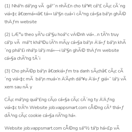
(1) Nháº­n dáº¡ng vÃ gáº¯n nhÃ£n cho táº¥t cáº£ cÃ¡c cÃ´ng
viá»‡c â€œmá»›iâ€ tá»« láº§n cuá»‘i cÃ¹ng cá»§a báº¡n ghÃ©
thÄƒm website
(2) LÆ°u theo yÃªu cáº§u hoáº·c vÄ©nh viá»…n tÃªn truy
cáº­p vÃ máº­t kháº©u lÃªn mÃ¡y cá»§a báº¡n Ä‘á»ƒ báº¡n khÃ
´ng pháº£i nháº­p láº¡i má»—i láº§n ghÃ© thÄƒm website
cá»§a chÃºng tÃ´i
(3) Cho phÃ©p báº¡n â€œkiá»ƒm tra danh sÃ¡châ€ cÃ¡c cÃ
´ng viá»‡c mÃ báº¡n muá»‘n Ä‘Ã¡nh dáº¥u Ä‘á»ƒ giá»¯ láº¡i vÃ
xem sau nÃ y
CÃ¡c máº¡ng quáº£ng cÃ¡o cá»§a cÃ¡c cÃ´ng ty Ä‘Äƒng
viá»‡c trÃªn Website job.vappsmart.com cÅ©ng cÃ³ thá»ƒ
dÃ¹ng cÃ¡c cookie cá»§a riÃªng há».
Website job.vappsmart.com cÅ©ng sáº½ táº­p há»£p vÃ