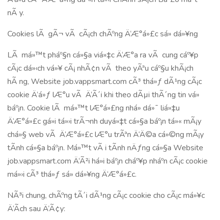
nÃ y.
Cookies lÃ gÃ¬ vÃ cÃ¡ch chÃºng Ä‘Æ°á»£c sá»­ dá»¥ng
LÃ má»™t pháº§n cá»§a viá»‡c Ä‘Æ°a ra vÃ cung cáº¥p
cÃ¡c dá»‹ch vá»¥ cÃ¡ nhÃ¢n vÃ theo yÃªu cáº§u khÃ¡ch
hÃ ng, Website job.vappsmart.com cÃ³ thá»ƒ dÃ¹ng cÃ¡c
cookie Ä‘á»ƒ lÆ°u vÃ Ä‘Ã´i khi theo dÃµi thÃ´ng tin vá»
báº¡n. Cookie lÃ má»™t lÆ°á»£ng nhá» dá»¯ liá»‡u
Ä‘Æ°á»£c gá»­i tá»›i trÃ¬nh duyá»‡t cá»§a báº¡n tá»« mÃ¡y
chá»§ web vÃ Ä‘Æ°á»£c lÆ°u trÃªn Ä‘Ä©a cá»©ng mÃ¡y
tÃ­nh cá»§a báº¡n. Má»™t vÃ i tÃ­nh nÄƒng cá»§a Website
job.vappsmart.com Ä‘Ã²i há»i báº¡n cháº¥p nháº­n cÃ¡c cookie
má»›i cÃ³ thá»ƒ sá»­ dá»¥ng Ä‘Æ°á»£c.
NÃ³i chung, chÃºng tÃ´i dÃ¹ng cÃ¡c cookie cho cÃ¡c má»¥c
Ä‘Ã­ch sau Ä‘Ã¢y: