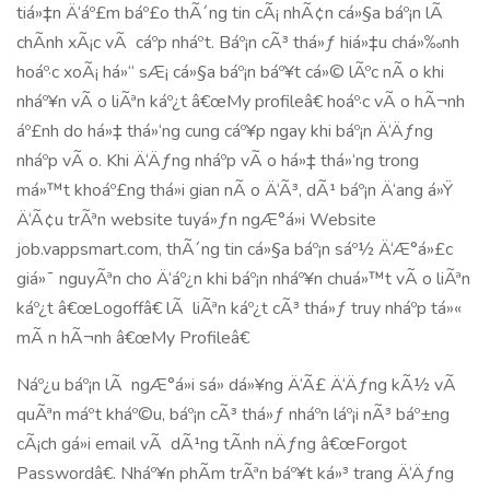
tiá»‡n Ä‘áº£m báº£o thÃ´ng tin cÃ¡ nhÃ¢n cá»§a báº¡n lÃ
chÃ­nh xÃ¡c vÃ cáº­p nháº­t. Báº¡n cÃ³ thá»ƒ hiá»‡u chá»‰nh
hoáº·c xoÃ¡ há»“ sÆ¡ cá»§a báº¡n báº¥t cá»© lÃºc nÃ o khi
nháº¥n vÃ o liÃªn káº¿t â€œMy profileâ€ hoáº·c vÃ o hÃ¬nh
áº£nh do há»‡ thá»‘ng cung cáº¥p ngay khi báº¡n Ä‘Äƒng
nháº­p vÃ o. Khi Ä‘Äƒng nháº­p vÃ o há»‡ thá»‘ng trong
má»™t khoáº£ng thá»i gian nÃ o Ä‘Ã³, dÃ¹ báº¡n Ä‘ang á»Ÿ
Ä‘Ã¢u trÃªn website tuyá»ƒn ngÆ°á»i Website
job.vappsmart.com, thÃ´ng tin cá»§a báº¡n sáº½ Ä‘Æ°á»£c
giá»¯ nguyÃªn cho Ä‘áº¿n khi báº¡n nháº¥n chuá»™t vÃ o liÃªn
káº¿t â€œLogoffâ€ lÃ liÃªn káº¿t cÃ³ thá»ƒ truy nháº­p tá»«
mÃ n hÃ¬nh â€œMy Profileâ€
Náº¿u báº¡n lÃ ngÆ°á»i sá»­ dá»¥ng Ä‘Ã£ Ä‘Äƒng kÃ½ vÃ
quÃªn máº­t kháº©u, báº¡n cÃ³ thá»ƒ nháº­n láº¡i nÃ³ báº±ng
cÃ¡ch gá»­i email vÃ dÃ¹ng tÃ­nh nÄƒng â€œForgot
Passwordâ€. Nháº¥n phÃ­m trÃªn báº¥t ká»³ trang Ä‘Äƒng