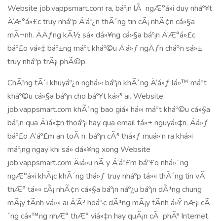
Website job.vappsmart.com ra, báº¡n lÃ ngÆ°á»i duy nháº¥t
Ä‘Æ°á»£c truy nháº­p Ä‘áº¿n thÃ´ng tin cÃ¡ nhÃ¢n cá»§a
mÃ¬nh. ÄÄƒng kÃ½ sá»­ dá»¥ng cá»§a báº¡n Ä‘Æ°á»£c
báº£o vá»‡ báº±ng máº­t kháº©u Ä‘á»ƒ ngÄƒn cháº·n sá»±
truy nháº­p trÃ¡i phÃ©p.
ChÃºng tÃ´i khuyáº¿n nghá»‹ báº¡n khÃ´ng Ä‘á»ƒ lá»™ máº­t
kháº©u cá»§a báº¡n cho báº¥t ká»³ ai. Website
job.vappsmart.com khÃ´ng bao giá» há»i máº­t kháº©u cá»§a
báº¡n qua Ä‘iá»‡n thoáº¡i hay qua email tá»± nguyá»‡n. Äá»ƒ
báº£o Ä‘áº£m an toÃ n, báº¡n cÃ³ thá»ƒ muá»‘n ra khá»i
máº¡ng ngay khi sá»­ dá»¥ng xong Website
job.vappsmart.com Äiá»u nÃ y Ä‘áº£m báº£o nhá»¯ng
ngÆ°á»i khÃ¡c khÃ´ng thá»ƒ truy nháº­p tá»›i thÃ´ng tin vÃ
thÆ° tá»« cÃ¡ nhÃ¢n cá»§a báº¡n náº¿u báº¡n dÃ¹ng chung
mÃ¡y tÃ­nh vá»›i ai Ä‘Ã³ hoáº·c dÃ¹ng mÃ¡y tÃ­nh á»Ÿ nÆ¡i cÃ
´ng cá»™ng nhÆ° thÆ° viá»‡n hay quÃ¡n cÃ phÃª Internet.