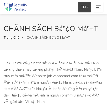
EN
CHÃNH SÃCH Báº¢O Máº¬T
Trang Chủ
CHÃNH SÃCH Báº¢O Máº¬T
Dá»¯ liá»‡u cá»§a báº¡n sáº½ Ä‘Æ°á»£c lÆ°u vÃ xá»­ lÃ½
tá»•ng thá»ƒ hay tá»«ng pháº§n á»Ÿ Viá»‡t Nam. Náº¿u báº¡n
truy cáº­p má»™t Website job.vappsmart.com tá»« má»™t
Ä‘á»‹a Ä‘iá»ƒm náº±m ngoÃ i Viá»‡t Nam, viá»‡c sá»­ dá»¥ng
site Ä‘Ã³ Ä‘Æ°á»£c hiá»ƒu lÃ báº¡n Ä‘á»“ng Ã½ chuyá»ƒn
dá»¯ liá»‡u cá»§a mÃ¬nh ra ngoÃ i pháº¡m vi nÆ°á»›c Ä‘Ã³
vÃ gá»­i tá»›i Viá»‡t Nam.