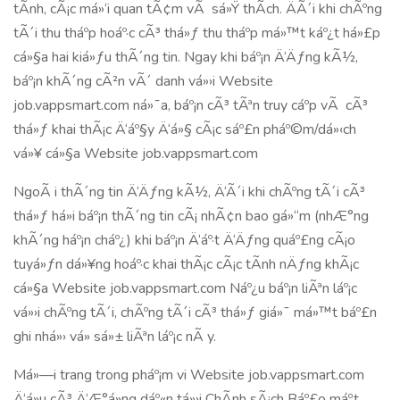
tÃ­nh, cÃ¡c má»‘i quan tÃ¢m vÃ sá»Ÿ thÃ­ch. ÄÃ´i khi chÃºng
tÃ´i thu tháº­p hoáº·c cÃ³ thá»ƒ thu tháº­p má»™t káº¿t há»£p
cá»§a hai kiá»ƒu thÃ´ng tin. Ngay khi báº¡n Ä‘Äƒng kÃ½,
báº¡n khÃ´ng cÃ²n vÃ´ danh vá»›i Website
job.vappsmart.com ná»¯a, báº¡n cÃ³ tÃªn truy cáº­p vÃ cÃ³
thá»ƒ khai thÃ¡c Ä‘áº§y Ä‘á»§ cÃ¡c sáº£n pháº©m/dá»‹ch
vá»¥ cá»§a Website job.vappsmart.com
NgoÃ i thÃ´ng tin Ä‘Äƒng kÃ½, Ä‘Ã´i khi chÃºng tÃ´i cÃ³
thá»ƒ há»i báº¡n thÃ´ng tin cÃ¡ nhÃ¢n bao gá»“m (nhÆ°ng
khÃ´ng háº¡n cháº¿) khi báº¡n Ä‘áº·t Ä‘Äƒng quáº£ng cÃ¡o
tuyá»ƒn dá»¥ng hoáº·c khai thÃ¡c cÃ¡c tÃ­nh nÄƒng khÃ¡c
cá»§a Website job.vappsmart.com Náº¿u báº¡n liÃªn láº¡c
vá»›i chÃºng tÃ´i, chÃºng tÃ´i cÃ³ thá»ƒ giá»¯ má»™t báº£n
ghi nhá»› vá» sá»± liÃªn láº¡c nÃ y.
Má»—i trang trong pháº¡m vi Website job.vappsmart.com
Ä‘á»u cÃ³ Ä‘Æ°á»ng dáº«n tá»›i ChÃ­nh sÃ¡ch Báº£o máº­t