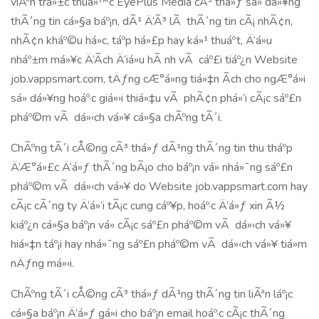
viÃªn trá»±c thuá»™c EyePlus Media cÃ³ thá»ƒ sá»­ dá»¥ng
thÃ´ng tin cá»§a báº¡n, dÃ¹ Ä‘Ã³ lÃ thÃ´ng tin cÃ¡ nhÃ¢n,
nhÃ¢n kháº©u há»c, táº­p há»£p hay ká»¹ thuáº­t, Ä‘á»u
nháº±m má»¥c Ä‘Ã­ch Ä‘iá»u hÃ nh vÃ cáº£i tiáº¿n Website
job.vappsmart.com, tÄƒng cÆ°á»ng tiá»‡n Ã­ch cho ngÆ°á»i
sá»­ dá»¥ng hoáº·c giá»›i thiá»‡u vÃ phÃ¢n phá»‘i cÃ¡c sáº£n
pháº©m vÃ dá»‹ch vá»¥ cá»§a chÃºng tÃ´i.
ChÃºng tÃ´i cÅ©ng cÃ³ thá»ƒ dÃ¹ng thÃ´ng tin thu tháº­p
Ä‘Æ°á»£c Ä‘á»ƒ thÃ´ng bÃ¡o cho báº¡n vá» nhá»¯ng sáº£n
pháº©m vÃ dá»‹ch vá»¥ do Website job.vappsmart.com hay
cÃ¡c cÃ´ng ty Ä‘á»‘i tÃ¡c cung cáº¥p, hoáº·c Ä‘á»ƒ xin Ã½
kiáº¿n cá»§a báº¡n vá» cÃ¡c sáº£n pháº©m vÃ dá»‹ch vá»¥
hiá»‡n táº¡i hay nhá»¯ng sáº£n pháº©m vÃ dá»‹ch vá»¥ tiá»m
nÄƒng má»›i.
ChÃºng tÃ´i cÅ©ng cÃ³ thá»ƒ dÃ¹ng thÃ´ng tin liÃªn láº¡c
cá»§a báº¡n Ä‘á»ƒ gá»­i cho báº¡n email hoáº·c cÃ¡c thÃ´ng