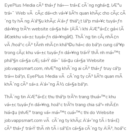
EyePlus Media cÃ³ thá»ƒ há»— trá»£ cÃ´ng nghá»‡, lÆ°u
trá»¯ Web vÃ cÃ¡c dá»‹ch vá»¥ liÃªn quan khÃ¡c cho cÃ¡c cÃ
´ng ty hÃ ng Ä‘áº§u khÃ¡c Ä‘á»ƒ thiáº¿t láº­p má»¥c tuyá»ƒn
dá»¥ng trÃªn website cá»§a há» (Ä‘Ã´i khi Ä‘Æ°á»£c gá»i lÃ
â€œkhu vá»±c tuyá»ƒn dá»¥ngâ€). ThÃ´ng tin cÃ¡ nhÃ¢n
vÃ /hoáº·c cÃ³ tÃ­nh nhÃ¢n kháº©u há»c do báº¡n cung cáº¥p
trong cÃ¡c khu vá»±c tuyá»ƒn dá»¥ng trá»Ÿ thÃ nh má»™t
pháº§n cá»§a cÆ¡ sá»Ÿ dá»¯ liá»‡u cá»§a Website
job.vappsmart.com, nhÆ°ng khÃ´ng ai cÃ³ thá»ƒ truy cáº­p
trá»« báº¡n, EyePlus Media vÃ cÃ´ng ty cÃ³ liÃªn quan mÃ
khÃ´ng cÃ³ sá»± Ä‘á»“ng Ã½ cá»§a báº¡n.
ThÃ´ng tin Ä‘Æ°á»£c thu tháº­p trÃªn trang thuá»™c khu
vá»±c tuyá»ƒn dá»¥ng, hoáº·c trÃªn trang chia sáº» nhÃ£n
hiá»‡u (nhÆ° trang vá» má»™t cuá»™c thi do Website
job.vappsmart.com vÃ cÃ´ng ty khÃ¡c Ä‘á»“ng tÃ i trá»£)
cÃ³ thá»ƒ trá»Ÿ thÃ nh tÃ i sáº£n cá»§a cÃ´ng ty Ä‘Ã³, hoáº·c