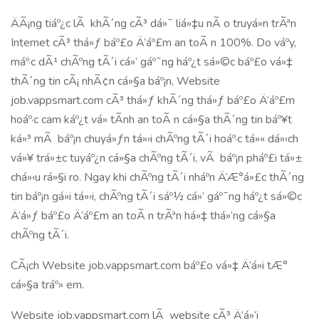
ÄÃ¡ng tiáº¿c lÃ khÃ´ng cÃ³ dá»¯ liá»‡u nÃ o truyá»n trÃªn
Internet cÃ³ thá»ƒ báº£o Ä‘áº£m an toÃ n 100%. Do váº­y,
máº·c dÃ¹ chÃºng tÃ´i cá»‘ gáº¯ng háº¿t sá»©c báº£o vá»‡
thÃ´ng tin cÃ¡ nhÃ¢n cá»§a báº¡n, Website
job.vappsmart.com cÃ³ thá»ƒ khÃ´ng thá»ƒ báº£o Ä‘áº£m
hoáº·c cam káº¿t vá» tÃ­nh an toÃ n cá»§a thÃ´ng tin báº¥t
ká»³ mÃ báº¡n chuyá»ƒn tá»›i chÃºng tÃ´i hoáº·c tá»« dá»‹ch
vá»¥ trá»±c tuyáº¿n cá»§a chÃºng tÃ´i, vÃ báº¡n pháº£i tá»±
chá»‹u rá»§i ro. Ngay khi chÃºng tÃ´i nháº­n Ä‘Æ°á»£c thÃ´ng
tin báº¡n gá»­i tá»›i, chÃºng tÃ´i sáº½ cá»‘ gáº¯ng háº¿t sá»©c
Ä‘á»ƒ báº£o Ä‘áº£m an toÃ n trÃªn há»‡ thá»‘ng cá»§a
chÃºng tÃ´i.
CÃ¡ch Website job.vappsmart.com báº£o vá»‡ Ä‘á»i tÆ°
cá»§a tráº» em.
Website job.vappsmart.com lÃ website cÃ³ Ä‘á»‘i