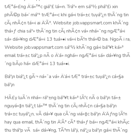
tÆ°á»£ng Ä‘á»™c giáº£ lá»›n. Tráº» em sáº½ pháº£i xin
phÃ©p bá»‘ máº¹ trÆ°á»›c khi gá»­i trá»±c tuyáº¿n thÃ´ng tin
cÃ¡ nhÃ¢n tá»›i ai Ä‘Ã³. Website job.vappsmart.com khÃ´ng
thá»ƒ chia sáº» thÃ´ng tin cÃ¡ nhÃ¢n vá» nhá»¯ng ngÆ°á»i
sá»­ dá»¥ng dÆ°á»›i 13 tuá»•i vá»›i bÃªn thá»© ba. NgoÃ i ra,
Website job.vappsmart.com sáº½ khÃ´ng gá»­i báº¥t ká»³
email trá»±c tiáº¿p nÃ o Ä‘á» nghá»‹ ngÆ°á»i sá»­ dá»¥ng thÃ
´ng bÃ¡o há» dÆ°á»›i 13 tuá»•i.
Báº¡n biáº¿t gÃ¬ ná»¯a vá» Ä‘á»i tÆ° trá»±c tuyáº¿n cá»§a
báº¡n
HÃ£y luÃ´n nhá»› ráº±ng báº¥t ká»³ lÃºc nÃ o báº¡n tá»±
nguyá»‡n tiáº¿t lá»™ thÃ´ng tin cÃ¡ nhÃ¢n cá»§a báº¡n
trá»±c tuyáº¿n, vÃ­ dá»¥ qua cÃ´ng viá»‡c báº¡n Ä‘Äƒng lÃªn
hay qua email, thÃ´ng tin Ä‘Ã³ cÃ³ thá»ƒ bá»‹ ngÆ°á»i khÃ¡c
thu tháº­p vÃ sá»­ dá»¥ng, TÃ³m láº¡i, náº¿u báº¡n gá»­i thÃ´ng