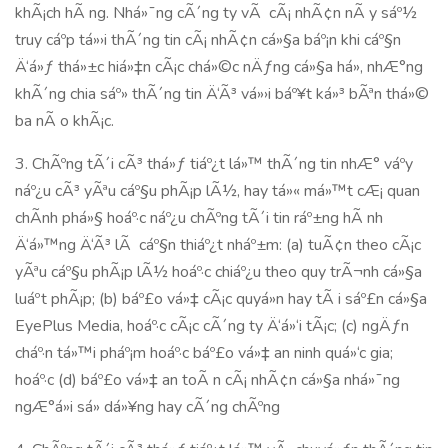
khÃ¡ch hÃ ng. Nhá»¯ng cÃ´ng ty vÃ cÃ¡ nhÃ¢n nÃ y sáº½
truy cáº­p tá»›i thÃ´ng tin cÃ¡ nhÃ¢n cá»§a báº¡n khi cáº§n
Ä‘á»ƒ thá»±c hiá»‡n cÃ¡c chá»©c nÄƒng cá»§a há», nhÆ°ng
khÃ´ng chia sáº» thÃ´ng tin Ä‘Ã³ vá»›i báº¥t ká»³ bÃªn thá»©
ba nÃ o khÃ¡c.
3. ChÃºng tÃ´i cÃ³ thá»ƒ tiáº¿t lá»™ thÃ´ng tin nhÆ° váº­y
náº¿u cÃ³ yÃªu cáº§u phÃ¡p lÃ½, hay tá»« má»™t cÆ¡ quan
chÃ­nh phá»§ hoáº·c náº¿u chÃºng tÃ´i tin ráº±ng hÃ nh
Ä‘á»™ng Ä‘Ã³ lÃ cáº§n thiáº¿t nháº±m: (a) tuÃ¢n theo cÃ¡c
yÃªu cáº§u phÃ¡p lÃ½ hoáº·c chiáº¿u theo quy trÃ¬nh cá»§a
luáº­t phÃ¡p; (b) báº£o vá»‡ cÃ¡c quyá»n hay tÃ i sáº£n cá»§a
EyePlus Media, hoáº·c cÃ¡c cÃ´ng ty Ä‘á»‘i tÃ¡c; (c) ngÄƒn
cháº·n tá»™i pháº¡m hoáº·c báº£o vá»‡ an ninh quá»‘c gia;
hoáº·c (d) báº£o vá»‡ an toÃ n cÃ¡ nhÃ¢n cá»§a nhá»¯ng
ngÆ°á»i sá»­ dá»¥ng hay cÃ´ng chÃºng