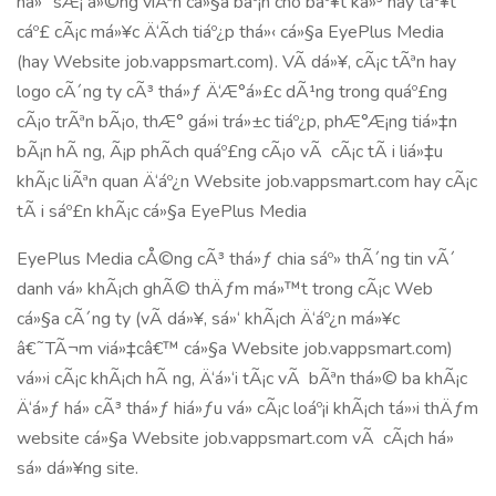
há»“ sÆ¡ á»©ng viÃªn cá»§a báº¡n cho báº¥t ká»³ hay táº¥t
cáº£ cÃ¡c má»¥c Ä‘Ã­ch tiáº¿p thá»‹ cá»§a EyePlus Media
(hay Website job.vappsmart.com). VÃ­ dá»¥, cÃ¡c tÃªn hay
logo cÃ´ng ty cÃ³ thá»ƒ Ä‘Æ°á»£c dÃ¹ng trong quáº£ng
cÃ¡o trÃªn bÃ¡o, thÆ° gá»­i trá»±c tiáº¿p, phÆ°Æ¡ng tiá»‡n
bÃ¡n hÃ ng, Ã¡p phÃ­ch quáº£ng cÃ¡o vÃ cÃ¡c tÃ i liá»‡u
khÃ¡c liÃªn quan Ä‘áº¿n Website job.vappsmart.com hay cÃ¡c
tÃ i sáº£n khÃ¡c cá»§a EyePlus Media
EyePlus Media cÅ©ng cÃ³ thá»ƒ chia sáº» thÃ´ng tin vÃ´
danh vá» khÃ¡ch ghÃ© thÄƒm má»™t trong cÃ¡c Web
cá»§a cÃ´ng ty (vÃ­ dá»¥, sá»‘ khÃ¡ch Ä‘áº¿n má»¥c
â€˜TÃ¬m viá»‡câ€™ cá»§a Website job.vappsmart.com)
vá»›i cÃ¡c khÃ¡ch hÃ ng, Ä‘á»‘i tÃ¡c vÃ bÃªn thá»© ba khÃ¡c
Ä‘á»ƒ há» cÃ³ thá»ƒ hiá»ƒu vá» cÃ¡c loáº¡i khÃ¡ch tá»›i thÄƒm
website cá»§a Website job.vappsmart.com vÃ cÃ¡ch há»
sá»­ dá»¥ng site.