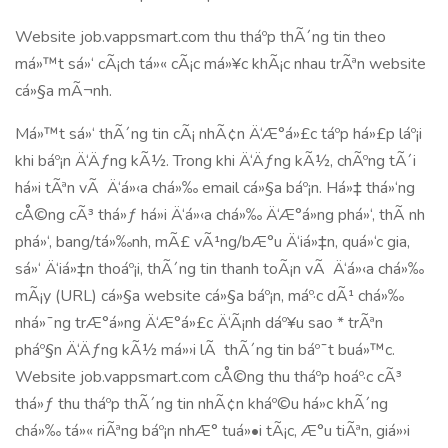
Website job.vappsmart.com thu tháº­p thÃ´ng tin theo
má»™t sá»‘ cÃ¡ch tá»« cÃ¡c má»¥c khÃ¡c nhau trÃªn website
cá»§a mÃ¬nh.
Má»™t sá»‘ thÃ´ng tin cÃ¡ nhÃ¢n Ä‘Æ°á»£c táº­p há»£p láº¡i
khi báº¡n Ä‘Äƒng kÃ½. Trong khi Ä‘Äƒng kÃ½, chÃºng tÃ´i
há»i tÃªn vÃ Ä‘á»‹a chá»‰ email cá»§a báº¡n. Há»‡ thá»‘ng
cÅ©ng cÃ³ thá»ƒ há»i Ä‘á»‹a chá»‰ Ä‘Æ°á»ng phá»‘, thÃ nh
phá»‘, bang/tá»‰nh, mÃ£ vÃ¹ng/bÆ°u Ä‘iá»‡n, quá»‘c gia,
sá»‘ Ä‘iá»‡n thoáº¡i, thÃ´ng tin thanh toÃ¡n vÃ Ä‘á»‹a chá»‰
mÃ¡y (URL) cá»§a website cá»§a báº¡n, máº·c dÃ¹ chá»‰
nhá»¯ng trÆ°á»ng Ä‘Æ°á»£c Ä‘Ã¡nh dáº¥u sao * trÃªn
pháº§n Ä‘Äƒng kÃ½ má»›i lÃ thÃ´ng tin báº¯t buá»™c.
Website job.vappsmart.com cÅ©ng thu tháº­p hoáº·c cÃ³
thá»ƒ thu tháº­p thÃ´ng tin nhÃ¢n kháº©u há»c khÃ´ng
chá»‰ tá»« riÃªng báº¡n nhÆ° tuá»•i tÃ¡c, Æ°u tiÃªn, giá»›i