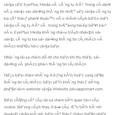
cá»§a cáº£ EyePlus Media vÃ cÃ´ng ty Ä‘Ã³. Trong vÃ­ dá»¥
nÃ y, viá»‡c sá»­ dá»¥ng thÃ´ng tin nhÆ° váº­y cá»§a cÃ´ng ty
kia cÃ³ thá»ƒ phá»¥ thuá»™c vÃ o chÃ­nh sÃ¡ch báº£o máº­t
cá»§a cÃ´ng ty Ä‘Ã³ vÃ , trong trÆ°á»ng há»£p báº¥t ká»³
nÃ o, EyePlus Media khÃ´ng chá»‹u trÃ¡ch nhiá»‡m vá»
viá»‡c cÃ´ng ty kia sá»­ dá»¥ng thÃ´ng tin cÃ¡ nhÃ¢n vÃ
nhÃ¢n kháº©u há»c cá»§a báº¡n.
Nhá»¯ng lá»±a chá»n dÃ nh cho báº¡n khi thu tháº­p, sá»­
dá»¥ng vÃ phÃ¢n phá»‘i thÃ´ng tin cÃ¡ nhÃ¢n
Náº¿u báº¡n chá»n khÃ´ng Ä‘Äƒng kÃ½ hoáº·c cung cáº¥p
thÃ´ng tin cÃ¡ nhÃ¢n, báº¡n sáº½ khÃ´ng thá»ƒ dÃ¹ng
pháº§n lá»›n website cá»§a Website job.vappsmart.com
Báº¡n cÅ©ng cÃ³ cÃ¡c lá»±a chá»n liÃªn quan tá»›i cÃ¡c
cookie. Báº±ng cÃ¡ch thay Ä‘á»•i cÃ¡c Æ°u tiÃªn trÃ¬nh
duyá»‡t cá»§a mÃ¬nh, báº¡n cÃ³ thá»ƒ chá»n cháº¥p nháº­n