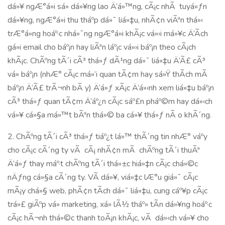
dá»¥ ngÆ°á»i sá»­ dá»¥ng lao Ä‘á»™ng, cÃ¡c nhÃ tuyá»ƒn
dá»¥ng, ngÆ°á»i thu tháº­p dá»¯ liá»‡u, nhÃ¢n viÃªn thá»‹
trÆ°á»ng hoáº·c nhá»¯ng ngÆ°á»i khÃ¡c vá»›i má»¥c Ä‘Ã­ch
gá»­i email cho báº¡n hay liÃªn láº¡c vá»›i báº¡n theo cÃ¡ch
khÃ¡c. ChÃºng tÃ´i cÃ³ thá»ƒ dÃ¹ng dá»¯ liá»‡u Ä‘Ã£ cÃ³
vá» báº¡n (nhÆ° cÃ¡c má»‘i quan tÃ¢m hay sá»Ÿ thÃ­ch mÃ
báº¡n Ä‘Ã£ trÃ¬nh bÃ y) Ä‘á»ƒ xÃ¡c Ä‘á»‹nh xem liá»‡u báº¡n
cÃ³ thá»ƒ quan tÃ¢m Ä‘áº¿n cÃ¡c sáº£n pháº©m hay dá»‹ch
vá»¥ cá»§a má»™t bÃªn thá»© ba cá»¥ thá»ƒ nÃ o khÃ´ng.
2. ChÃºng tÃ´i cÃ³ thá»ƒ tiáº¿t lá»™ thÃ´ng tin nhÆ° váº­y
cho cÃ¡c cÃ´ng ty vÃ cÃ¡ nhÃ¢n mÃ chÃºng tÃ´i thuÃª
Ä‘á»ƒ thay máº·t chÃºng tÃ´i thá»±c hiá»‡n cÃ¡c chá»©c
nÄƒng cá»§a cÃ´ng ty. VÃ­ dá»¥, viá»‡c lÆ°u giá»¯ cÃ¡c
mÃ¡y chá»§ web, phÃ¢n tÃ­ch dá»¯ liá»‡u, cung cáº¥p cÃ¡c
trá»£ giÃºp vá» marketing, xá»­ lÃ½ tháº» tÃ­n dá»¥ng hoáº·c
cÃ¡c hÃ¬nh thá»©c thanh toÃ¡n khÃ¡c, vÃ dá»‹ch vá»¥ cho