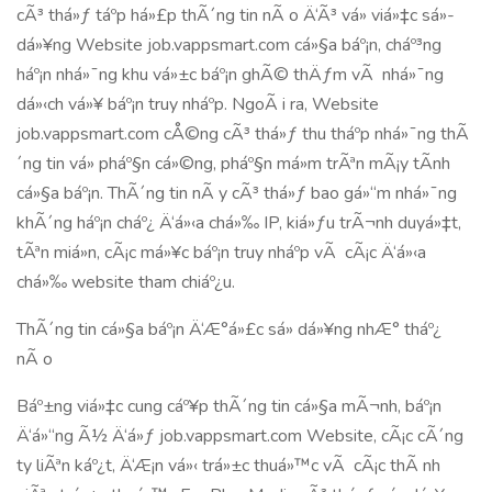
cÃ³ thá»ƒ táº­p há»£p thÃ´ng tin nÃ o Ä‘Ã³ vá» viá»‡c sá»­
dá»¥ng Website job.vappsmart.com cá»§a báº¡n, cháº³ng
háº¡n nhá»¯ng khu vá»±c báº¡n ghÃ© thÄƒm vÃ nhá»¯ng
dá»‹ch vá»¥ báº¡n truy nháº­p. NgoÃ i ra, Website
job.vappsmart.com cÅ©ng cÃ³ thá»ƒ thu tháº­p nhá»¯ng thÃ
´ng tin vá» pháº§n cá»©ng, pháº§n má»m trÃªn mÃ¡y tÃ­nh
cá»§a báº¡n. ThÃ´ng tin nÃ y cÃ³ thá»ƒ bao gá»“m nhá»¯ng
khÃ´ng háº¡n cháº¿ Ä‘á»‹a chá»‰ IP, kiá»ƒu trÃ¬nh duyá»‡t,
tÃªn miá»n, cÃ¡c má»¥c báº¡n truy nháº­p vÃ cÃ¡c Ä‘á»‹a
chá»‰ website tham chiáº¿u.
ThÃ´ng tin cá»§a báº¡n Ä‘Æ°á»£c sá»­ dá»¥ng nhÆ° tháº¿
nÃ o
Báº±ng viá»‡c cung cáº¥p thÃ´ng tin cá»§a mÃ¬nh, báº¡n
Ä‘á»“ng Ã½ Ä‘á»ƒ job.vappsmart.com Website, cÃ¡c cÃ´ng
ty liÃªn káº¿t, Ä‘Æ¡n vá»‹ trá»±c thuá»™c vÃ cÃ¡c thÃ nh