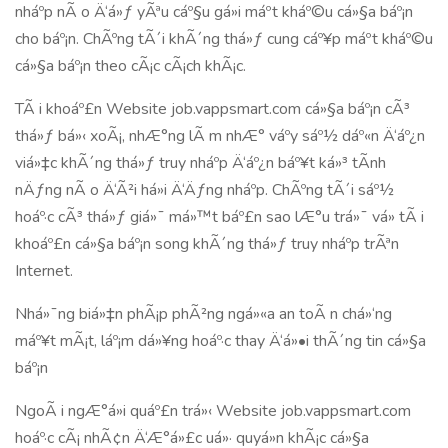
nháº­p nÃ o Ä‘á»ƒ yÃªu cáº§u gá»­i máº­t kháº©u cá»§a báº¡n
cho báº¡n. ChÃºng tÃ´i khÃ´ng thá»ƒ cung cáº¥p máº­t kháº©u
cá»§a báº¡n theo cÃ¡c cÃ¡ch khÃ¡c.
TÃ i khoáº£n Website job.vappsmart.com cá»§a báº¡n cÃ³
thá»ƒ bá»‹ xoÃ¡, nhÆ°ng lÃ m nhÆ° váº­y sáº½ dáº«n Ä‘áº¿n
viá»‡c khÃ´ng thá»ƒ truy nháº­p Ä‘áº¿n báº¥t ká»³ tÃ­nh
nÄƒng nÃ o Ä‘Ã²i há»i Ä‘Äƒng nháº­p. ChÃºng tÃ´i sáº½
hoáº·c cÃ³ thá»ƒ giá»¯ má»™t báº£n sao lÆ°u trá»¯ vá» tÃ i
khoáº£n cá»§a báº¡n song khÃ´ng thá»ƒ truy nháº­p trÃªn
Internet.
Nhá»¯ng biá»‡n phÃ¡p phÃ²ng ngá»«a an toÃ n chá»‘ng
máº¥t mÃ¡t, láº¡m dá»¥ng hoáº·c thay Ä‘á»•i thÃ´ng tin cá»§a
báº¡n
NgoÃ i ngÆ°á»i quáº£n trá»‹ Website job.vappsmart.com
hoáº·c cÃ¡ nhÃ¢n Ä‘Æ°á»£c uá»· quyá»n khÃ¡c cá»§a