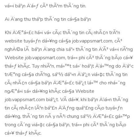
vá»›i báº¡n Ä‘á»ƒ cÃ³ thÃªm thÃ´ng tin.
Ai Ä‘ang thu tháº­p thÃ´ng tin cá»§a báº¡n
Khi Ä‘Æ°á»£c há»i vá» cÃ¡c thÃ´ng tin cÃ¡ nhÃ¢n trÃªn
website tuyá»ƒn dá»¥ng cá»§a job.vappsmart.com, cÃ³
nghÄ©a lÃ báº¡n Ä‘ang chia sáº» thÃ´ng tin Ä‘Ã³ vá»›i riÃªng
Website job.vappsmart.com, trá»« phi cÃ³ thÃ´ng bÃ¡o cá»¥
thá»ƒ khÃ¡c. Tuy nhiÃªn, má»™t sá»‘ hoáº¡t Ä‘á»™ng do Ä‘áº·c
trÆ°ng cá»§a chÃºng, sáº½ dáº«n Ä‘áº¿n viá»‡c thÃ´ng tin
cÃ¡ nhÃ¢n cá»§a báº¡n Ä‘Æ°á»£c tiáº¿t lá»™ cho nhá»¯ng
ngÆ°á»i sá»­ dá»¥ng khÃ¡c cá»§a Website
job.vappsmart.com biáº¿t. VÃ­ dá»¥, khi báº¡n Ä‘iá»n thÃ´ng
tin cÃ¡ nhÃ¢n lÃªn báº£n Ä‘Äƒng quáº£ng cÃ¡o tuyá»ƒn
dá»¥ng, thÃ´ng tin nÃ y nÃ³i chung sáº½ Ä‘Æ°á»£c gá»™p
trong cÃ´ng viá»‡c cá»§a báº¡n, trá»« phi cÃ³ thÃ´ng bÃ¡o
cá»¥ thá»ƒ khÃ¡c.