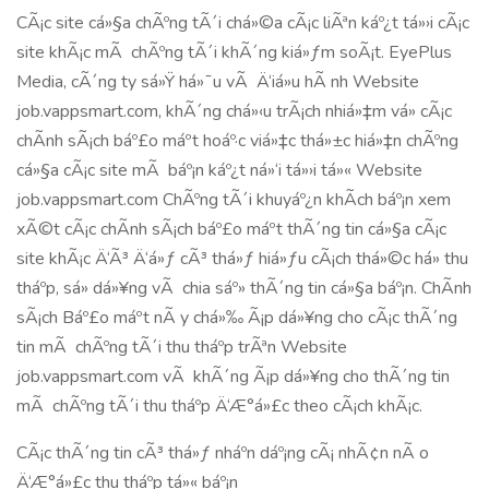
CÃ¡c site cá»§a chÃºng tÃ´i chá»©a cÃ¡c liÃªn káº¿t tá»›i cÃ¡c
site khÃ¡c mÃ chÃºng tÃ´i khÃ´ng kiá»ƒm soÃ¡t. EyePlus
Media, cÃ´ng ty sá»Ÿ há»¯u vÃ Ä‘iá»u hÃ nh Website
job.vappsmart.com, khÃ´ng chá»‹u trÃ¡ch nhiá»‡m vá» cÃ¡c
chÃ­nh sÃ¡ch báº£o máº­t hoáº·c viá»‡c thá»±c hiá»‡n chÃºng
cá»§a cÃ¡c site mÃ báº¡n káº¿t ná»‘i tá»›i tá»« Website
job.vappsmart.com ChÃºng tÃ´i khuyáº¿n khÃ­ch báº¡n xem
xÃ©t cÃ¡c chÃ­nh sÃ¡ch báº£o máº­t thÃ´ng tin cá»§a cÃ¡c
site khÃ¡c Ä‘Ã³ Ä‘á»ƒ cÃ³ thá»ƒ hiá»ƒu cÃ¡ch thá»©c há» thu
tháº­p, sá»­ dá»¥ng vÃ chia sáº» thÃ´ng tin cá»§a báº¡n. ChÃ­nh
sÃ¡ch Báº£o máº­t nÃ y chá»‰ Ã¡p dá»¥ng cho cÃ¡c thÃ´ng
tin mÃ chÃºng tÃ´i thu tháº­p trÃªn Website
job.vappsmart.com vÃ khÃ´ng Ã¡p dá»¥ng cho thÃ´ng tin
mÃ chÃºng tÃ´i thu tháº­p Ä‘Æ°á»£c theo cÃ¡ch khÃ¡c.
CÃ¡c thÃ´ng tin cÃ³ thá»ƒ nháº­n dáº¡ng cÃ¡ nhÃ¢n nÃ o
Ä‘Æ°á»£c thu tháº­p tá»« báº¡n