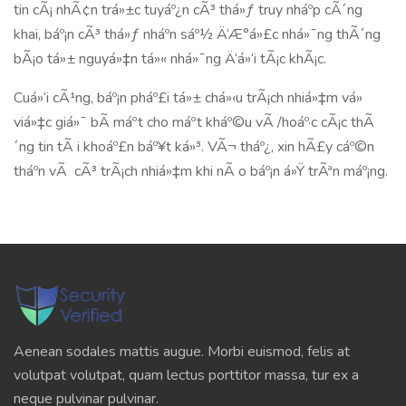
tin cÃ¡ nhÃ¢n trá»±c tuyáº¿n cÃ³ thá»ƒ truy nháº­p cÃ´ng
khai, báº¡n cÃ³ thá»ƒ nháº­n sáº½ Ä‘Æ°á»£c nhá»¯ng thÃ´ng
bÃ¡o tá»± nguyá»‡n tá»« nhá»¯ng Ä‘á»‘i tÃ¡c khÃ¡c.
Cuá»‘i cÃ¹ng, báº¡n pháº£i tá»± chá»‹u trÃ¡ch nhiá»‡m vá»
viá»‡c giá»¯ bÃ­ máº­t cho máº­t kháº©u vÃ /hoáº·c cÃ¡c thÃ
´ng tin tÃ i khoáº£n báº¥t ká»³. VÃ¬ tháº¿, xin hÃ£y cáº©n
tháº­n vÃ cÃ³ trÃ¡ch nhiá»‡m khi nÃ o báº¡n á»Ÿ trÃªn máº¡ng.
Aenean sodales mattis augue. Morbi euismod, felis at
volutpat volutpat, quam lectus porttitor massa, tur ex a
neque pulvinar pulvinar.