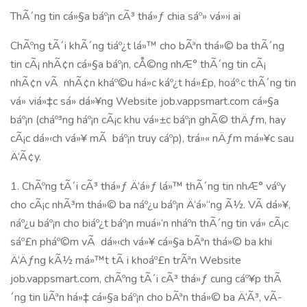
ThÃ´ng tin cá»§a báº¡n cÃ³ thá»ƒ chia sáº» vá»›i ai
ChÃºng tÃ´i khÃ´ng tiáº¿t lá»™ cho bÃªn thá»© ba thÃ´ng
tin cÃ¡ nhÃ¢n cá»§a báº¡n, cÅ©ng nhÆ° thÃ´ng tin cÃ¡
nhÃ¢n vÃ nhÃ¢n kháº©u há»c káº¿t há»£p, hoáº·c thÃ´ng tin
vá» viá»‡c sá»­ dá»¥ng Website job.vappsmart.com cá»§a
báº¡n (cháº³ng háº¡n cÃ¡c khu vá»±c báº¡n ghÃ© thÄƒm, hay
cÃ¡c dá»‹ch vá»¥ mÃ báº¡n truy cáº­p), trá»« nÄƒm má»¥c sau
Ä‘Ã¢y.
1. ChÃºng tÃ´i cÃ³ thá»ƒ Ä‘á»ƒ lá»™ thÃ´ng tin nhÆ° váº­y
cho cÃ¡c nhÃ³m thá»© ba náº¿u báº¡n Ä‘á»“ng Ã½. VÃ­ dá»¥,
náº¿u báº¡n cho biáº¿t báº¡n muá»‘n nháº­n thÃ´ng tin vá» cÃ¡c
sáº£n pháº©m vÃ dá»‹ch vá»¥ cá»§a bÃªn thá»© ba khi
Ä‘Äƒng kÃ½ má»™t tÃ i khoáº£n trÃªn Website
job.vappsmart.com, chÃºng tÃ´i cÃ³ thá»ƒ cung cáº¥p thÃ
´ng tin liÃªn há»‡ cá»§a báº¡n cho bÃªn thá»© ba Ä‘Ã³, vÃ­