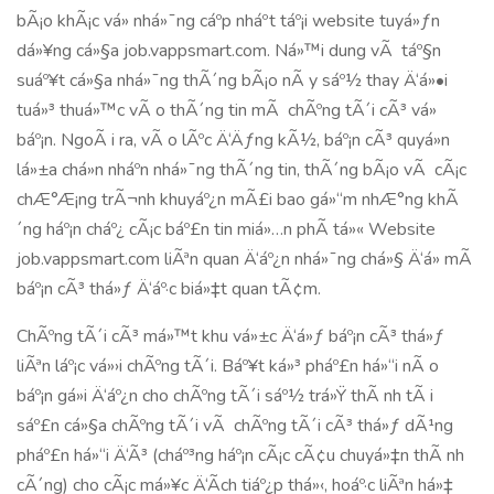
bÃ¡o khÃ¡c vá» nhá»¯ng cáº­p nháº­t táº¡i website tuyá»ƒn
dá»¥ng cá»§a job.vappsmart.com. Ná»™i dung vÃ táº§n
suáº¥t cá»§a nhá»¯ng thÃ´ng bÃ¡o nÃ y sáº½ thay Ä‘á»•i
tuá»³ thuá»™c vÃ o thÃ´ng tin mÃ chÃºng tÃ´i cÃ³ vá»
báº¡n. NgoÃ i ra, vÃ o lÃºc Ä‘Äƒng kÃ½, báº¡n cÃ³ quyá»n
lá»±a chá»n nháº­n nhá»¯ng thÃ´ng tin, thÃ´ng bÃ¡o vÃ cÃ¡c
chÆ°Æ¡ng trÃ¬nh khuyáº¿n mÃ£i bao gá»“m nhÆ°ng khÃ
´ng háº¡n cháº¿ cÃ¡c báº£n tin miá»…n phÃ­ tá»« Website
job.vappsmart.com liÃªn quan Ä‘áº¿n nhá»¯ng chá»§ Ä‘á» mÃ
báº¡n cÃ³ thá»ƒ Ä‘áº·c biá»‡t quan tÃ¢m.
ChÃºng tÃ´i cÃ³ má»™t khu vá»±c Ä‘á»ƒ báº¡n cÃ³ thá»ƒ
liÃªn láº¡c vá»›i chÃºng tÃ´i. Báº¥t ká»³ pháº£n há»“i nÃ o
báº¡n gá»­i Ä‘áº¿n cho chÃºng tÃ´i sáº½ trá»Ÿ thÃ nh tÃ i
sáº£n cá»§a chÃºng tÃ´i vÃ chÃºng tÃ´i cÃ³ thá»ƒ dÃ¹ng
pháº£n há»“i Ä‘Ã³ (cháº³ng háº¡n cÃ¡c cÃ¢u chuyá»‡n thÃ nh
cÃ´ng) cho cÃ¡c má»¥c Ä‘Ã­ch tiáº¿p thá»‹, hoáº·c liÃªn há»‡