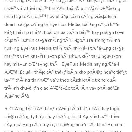
4. ChÃºng tÃ´i cÃ³ thá»ƒ tiáº¿t lá»™ vÃ chuyá»ƒn thÃ´ng tin
nhÆ° váº­y tá»›i má»™t nhÃ³m thá»© ba, Ä‘á»‘i tÆ°á»£ng
mua láº¡i toÃ n bá»™ hay pháº§n lá»›n cÃ´ng viá»‡c kinh
doanh cá»§a cÃ´ng ty EyePlus Media, báº±ng cÃ¡ch liÃªn
káº¿t, há»£p nháº¥t hoáº·c mua toÃ n bá»™ hay pháº§n lá»›n
cÃ¡c tÃ i sáº£n cá»§a chÃºng tÃ´i. NgoÃ i ra, trong tÃ¬nh
huá»‘ng EyePlus Media trá»Ÿ thÃ nh Ä‘á»‘i tÆ°á»£ng cá»§a
má»™t vá»¥ khá»Ÿi kiá»‡n phÃ¡ sáº£n, dÃ¹ tá»± nguyá»‡n
hay miá»…n cÆ°á»¡ng, thÃ¬ EyePlus Media hay ngÆ°á»i
Ä‘Æ°á»£c uá»· thÃ¡c cÃ³ thá»ƒ bÃ¡n, cho phÃ©p hoáº·c tiáº¿t
lá»™ thÃ´ng tin nhÆ° váº­y theo cÃ¡ch khÃ¡c trong quÃ¡
trÃ¬nh chuyá»ƒn giao Ä‘Æ°á»£c toÃ Ã¡n vá» phÃ¡ sáº£n
Ä‘á»“ng Ã½.
5. ChÃºng tÃ´i cÃ³ thá»ƒ dÃ¹ng tÃªn báº¡n, tÃªn hay logo
cá»§a cÃ´ng ty báº¡n, hay thÃ´ng tin khÃ¡c vá» hoáº·c tá»«
cÃ¡c quáº£ng cÃ¡o tuyá»ƒn dá»¥ng hoáº·c tÃ i khoáº£n xem