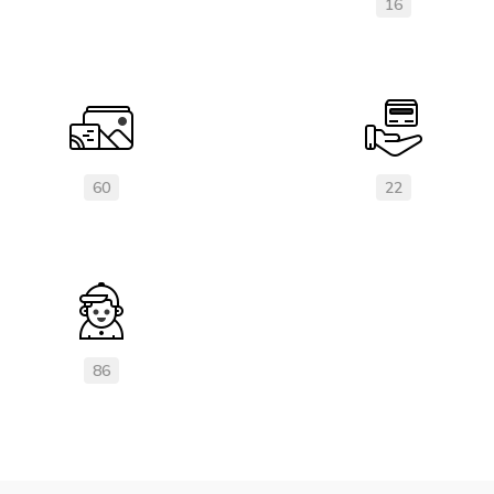
16
60
22
86