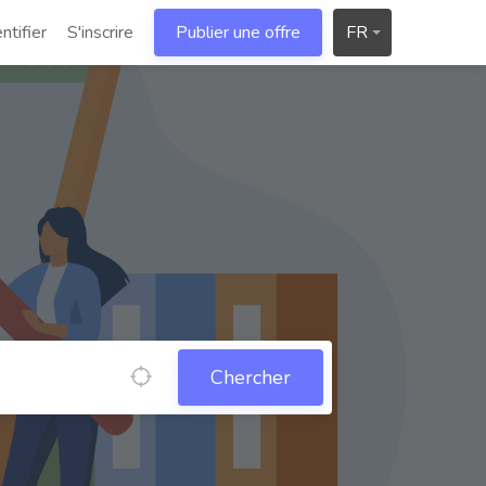
ntifier
S'inscrire
Publier une offre
FR
Chercher