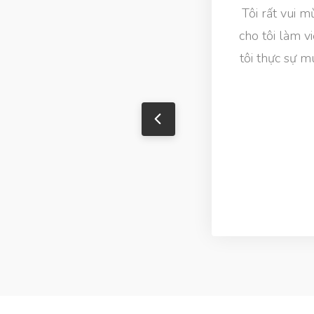
Tôi rất vui mừng 
cho tôi làm việc ở
tôi thực sự muốn g