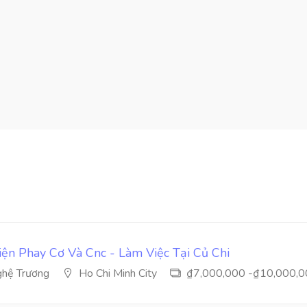
ện Phay Cơ Và Cnc - Làm Việc Tại Củ Chi
hệ Trương
Ho Chi Minh City
₫7,000,000 -₫10,000,0