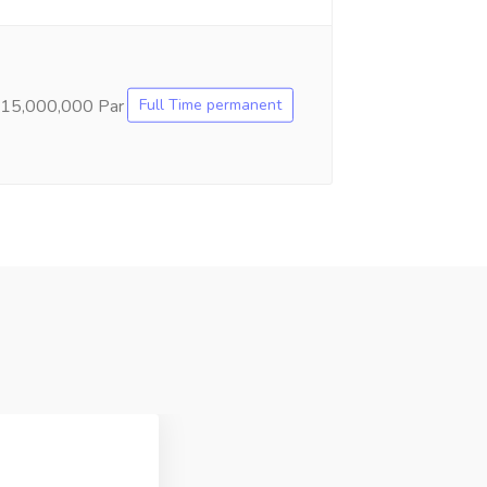
Full Time permanent
15,000,000 Par Month